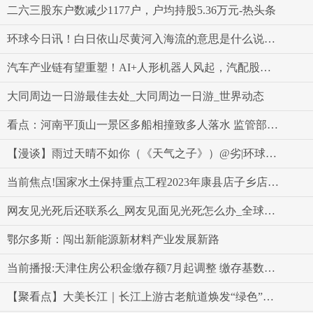
二六三股东户数减少1177户，户均持股5.36万元-热头条
环球今日讯！白日依山尽黄河入海流的意思是什么说一下说清楚
汽车产业链有望重塑！AI+人形机器人风起，汽配股闻风大涨，浙江世宝大涨超36%
大同周边一日游最佳去处_大同周边一日游_世界动态
看点：河南平顶山一景区多船相撞致多人落水 监管部门：已责令景区停业整顿
【漫谈】雨过天晴不如你（《天气之子》）@劣|环球报资讯
当前焦点!国家水土保持重点工程2023年康县店子乡店子村清洁小流域综合治理项目变更公示
网友见光死后还联系么_网友见面见光死怎么办_全球消息
鄂尔多斯：闯出新能源新材料产业发展新路
当前播报:天津住房公积金缴存额7月起调整 缴存基数最低2180元
【聚看点】大美长江｜长江上游古老航道焕发“绿色”新活力