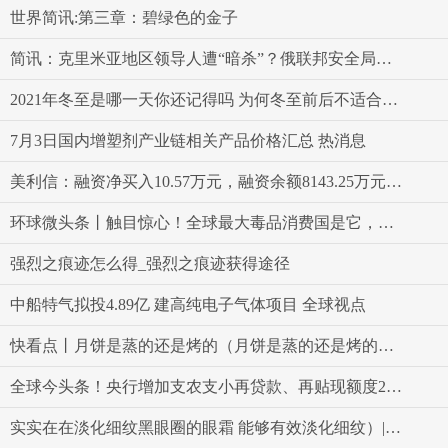
世界简讯:第三章：碧绿色的金子
简讯：克里米亚地区领导人遭“暗杀”？俄联邦安全局：已挫败
2021年冬至是哪一天你还记得吗 为何冬至前后不适合出行-世界聚看点
7月3日国内增塑剂产业链相关产品价格汇总 热消息
美利信：融资净买入10.57万元，融资余额8143.25万元（07-03）-全球新要闻
环球微头条丨触目惊心！全球最大毒品消费国是它，这里已沦为“僵尸之地”，有人失去知觉趴地上
强烈之痕迹怎么得_强烈之痕迹获得途径
中船特气拟投4.89亿 建高纯电子气体项目 全球视点
快看点丨月饼是蒸的还是烤的（月饼是蒸的还是烤的好）
全球今头条！央行增加支农支小再贷款、再贴现额度2000亿元
实实在在淡化细纹黑眼圈的眼霜 能够有效淡化细纹）|环球观点