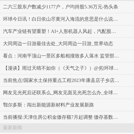
二六三股东户数减少1177户，户均持股5.36万元-热头条
环球今日讯！白日依山尽黄河入海流的意思是什么说一下说清楚
汽车产业链有望重塑！AI+人形机器人风起，汽配股闻风大涨，浙江世宝大涨超36%
大同周边一日游最佳去处_大同周边一日游_世界动态
看点：河南平顶山一景区多船相撞致多人落水 监管部门：已责令景区停业整顿
【漫谈】雨过天晴不如你（《天气之子》）@劣|环球报资讯
当前焦点!国家水土保持重点工程2023年康县店子乡店子村清洁小流域综合治理项目变更公示
网友见光死后还联系么_网友见面见光死怎么办_全球消息
鄂尔多斯：闯出新能源新材料产业发展新路
当前播报:天津住房公积金缴存额7月起调整 缴存基数最低2180元
最新新闻