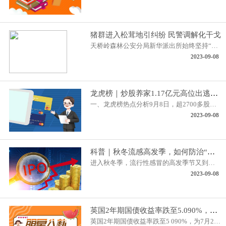
猪群进入松茸地引纠纷 民警调解化干戈
天桥岭森林公安分局新华派出所始终坚持“为人民服务”的理念，积极开展
2023-09-08
龙虎榜｜炒股养家1.17亿元高位出逃华力创通，陈小群、作手新一联手打板张江高科
一、龙虎榜热点分析9月8日，超2700多股上涨，其中44股涨停，5股跌停，5
2023-09-08
科普｜秋冬流感高发季，如何防治“感冒”引起的心肌炎？
进入秋冬季，流行性感冒的高发季节又到了。普通感冒、流行性感冒和新冠
2023-09-08
英国2年期国债收益率跌至5.090%，为7月24日以来最低水平，较前一日下降4个基点。
英国2年期国债收益率跌至5 090%，为7月24日以来最低水平，较前一日下降