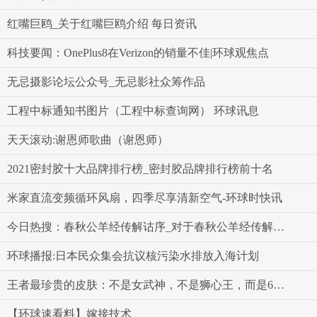
红嘴巨鸥_关于红嘴巨鸥介绍 每日资讯
科技要闻：OnePlus8在Verizon的销量不佳|环球观焦点
无忌摄影论坛公众号_无忌影社众筹作品
工程中标通知书图片（工程中标查询网） 环球讯息
天天滚动:谢恩师歌曲（谢恩师）
2021密封胶十大品牌排行榜_密封胶品牌排行榜前十名
米家直流变频循环风扇，四季尽享清新空气-环球时快讯
今日热搜：春秋公羊经传解诂序_对于春秋公羊经传解诂序简单介绍
环球播报:日本民众集会抗议核污染水排放入海计划
王者最珍贵的皮肤：不是女武神，不是狮心王，而是60钻石的她！
【环球速看料】嫁接技术