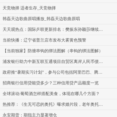
天竞物择 适者生存_天竞物择
韩磊天边歌曲原唱播放_韩磊天边歌曲原唱
天天观热点：国际乒联更新排名：樊振东孙颖莎继续排名世界第一
当前快播：辽宁省普兰店市发布大雾黄色预警
【当前独家】防缠串钩的绑法图解（串钩的绑法图解）
浦发银行助力中新互联互通项目自贸区离岸人民币债券发行-环球报道
政府推“暑期实习计划”，参与公司包括阿里巴巴、腾讯等_天天新消息
招商银行信用贷能贷多少？三种信用贷产品额度一览
全球滚动:葡萄酒怎样搭配美食，体现在哪几个方面？
热推荐：《生无可恋的奥托》曝求婚片段，老年奥托毒舌却情深
永安期货：期指主力显著增仓