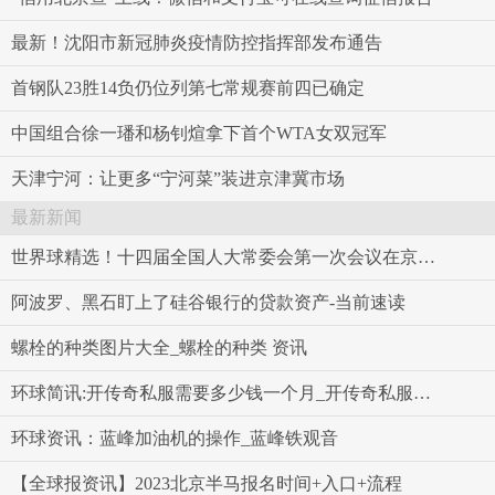
最新！沈阳市新冠肺炎疫情防控指挥部发布通告
首钢队23胜14负仍位列第七常规赛前四已确定
中国组合徐一璠和杨钊煊拿下首个WTA女双冠军
天津宁河：让更多“宁河菜”装进京津冀市场
最新新闻
世界球精选！十四届全国人大常委会第一次会议在京举行 赵乐际主持
阿波罗、黑石盯上了硅谷银行的贷款资产-当前速读
螺栓的种类图片大全_螺栓的种类 资讯
环球简讯:开传奇私服需要多少钱一个月_开传奇私服需要多少钱
环球资讯：蓝峰加油机的操作_蓝峰铁观音
【全球报资讯】2023北京半马报名时间+入口+流程